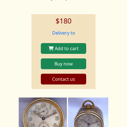
$180
Delivery to
Add to cart
Buy now
Contact us