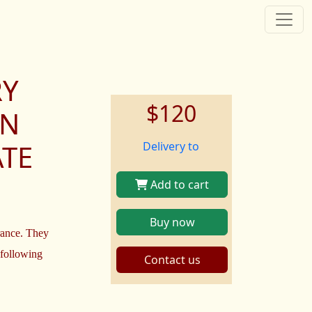
RY
$120
RN
ATE
Delivery to
Add to cart
Buy now
rance. They
 following
Contact us