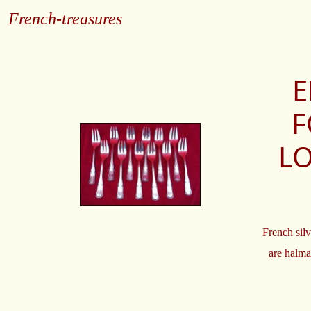
French-treasures
E
F
LO
French sil
are halma