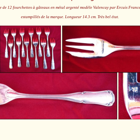
 de 12 fourchettes à gâteaux en métal argenté modèle Valencay par Ercuis France.
estampillés de la marque. Longueur 14.3 cm. Très bel état.