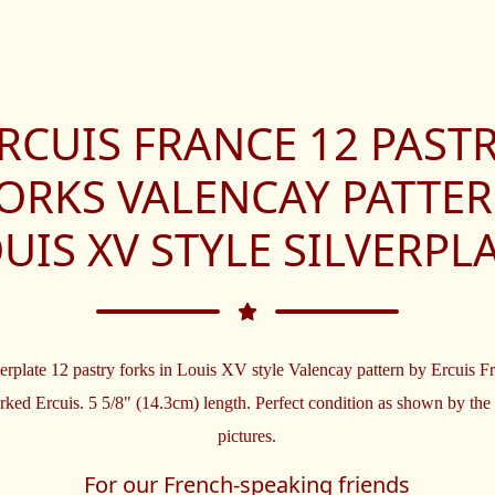
RCUIS FRANCE 12 PAST
ORKS VALENCAY PATTE
UIS XV STYLE SILVERPL
verplate 12 pastry forks in Louis XV style Valencay pattern by Ercuis F
rked Ercuis. 5 5/8" (14.3cm) length. Perfect condition as shown by the
pictures.
For our French-speaking friends