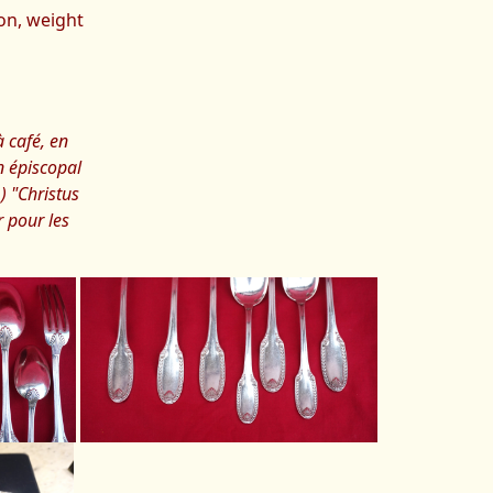
oon, weight
à café, en
n épiscopal
 "Christus
r pour les