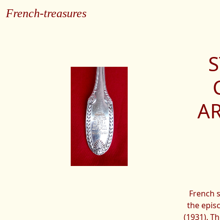
French-treasures
S
A
French s
the epis
(1931). T