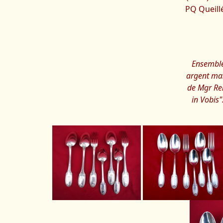
PQ Queillé
Ensemble 
argent mas
de Mgr Re
in Vobis"