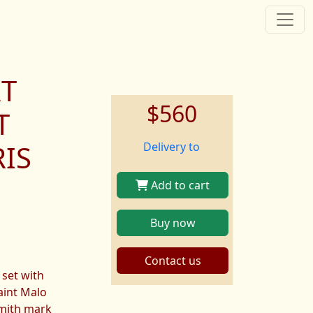
RT
$560
T
IS
Delivery to
Add to cart
Buy now
Contact us
 set with
aint Malo
smith mark